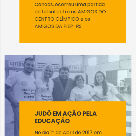
Canoas, ocorreu uma partida
de futsal entre os AMIGOS DO
CENTRO OLÍMPICO e os
AMIGOS DA FIEP-RS.
JUDÔ EM AÇÃO PELA
EDUCAÇÃO
No dia 1º de Abril de 2017 em